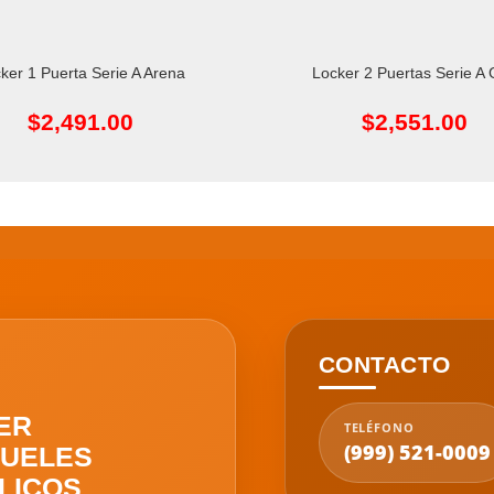
ker 1 Puerta Serie A Arena
Locker 2 Puertas Serie A 
L CARRITO
AÑADIR AL CARRITO
$
2,491.00
$
2,551.00
CONTACTO
ER
TELÉFONO
(999) 521-0009
UELES
LICOS