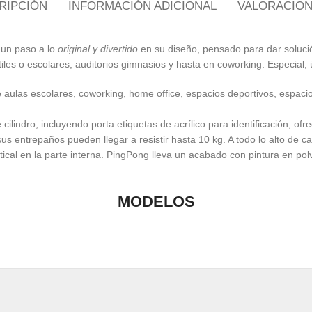
RIPCIÓN
INFORMACIÓN ADICIONAL
VALORACIONE
 un paso a lo
original y divertido
en su diseño, pensado para dar soluc
iles o escolares, auditorios gimnasios y hasta en coworking. Especial, ú
ulas escolares, coworking, home office, espacios deportivos, espacios
lindro, incluyendo porta etiquetas de acrílico para identificación, ofr
us entrepaños pueden llegar a resistir hasta 10 kg. A todo lo alto de c
tical en la parte interna. PingPong lleva un acabado con pintura en p
MODELOS