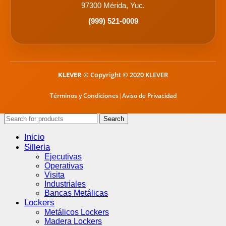
97300 Mérida, Yuc.
(999) 521-0009
KLEVER
© Copyright © 2020 KLEVER
Términos y Condiciones
|
Aviso de Privacidad
Search
Inicio
Silleria
Ejecutivas
Operativas
Visita
Industriales
Bancas Metálicas
Lockers
Metálicos Lockers
Madera Lockers