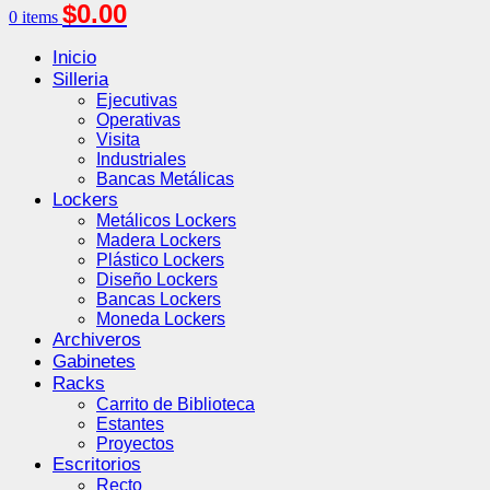
$
0.00
0
items
Inicio
Silleria
Ejecutivas
Operativas
Visita
Industriales
Bancas Metálicas
Lockers
Metálicos Lockers
Madera Lockers
Plástico Lockers
Diseño Lockers
Bancas Lockers
Moneda Lockers
Archiveros
Gabinetes
Racks
Carrito de Biblioteca
Estantes
Proyectos
Escritorios
Recto