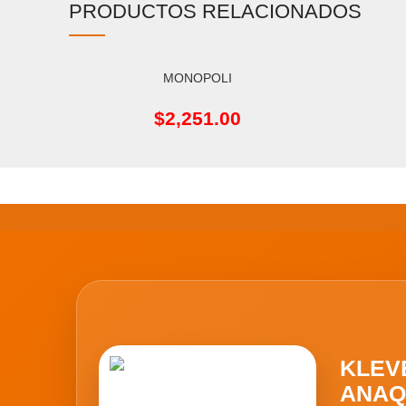
PRODUCTOS RELACIONADOS
MONOPOLI
AÑADIR AL CARRITO
AÑADIR A
$
2,251.00
KLEV
ANAQ