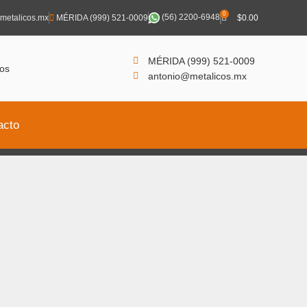
0
(56) 2200-6948
metalicos.mx
MÉRIDA (999) 521-0009
$
0.00
MÉRIDA (999) 521-0009
antonio@metalicos.mx
acto