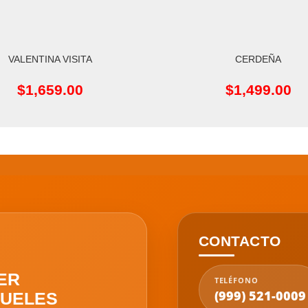
VALENTINA VISITA
CERDEÑA
L CARRITO
AÑADIR AL CARRITO
$
1,659.00
$
1,499.00
CONTACTO
ER
TELÉFONO
(999) 521-0009
UELES