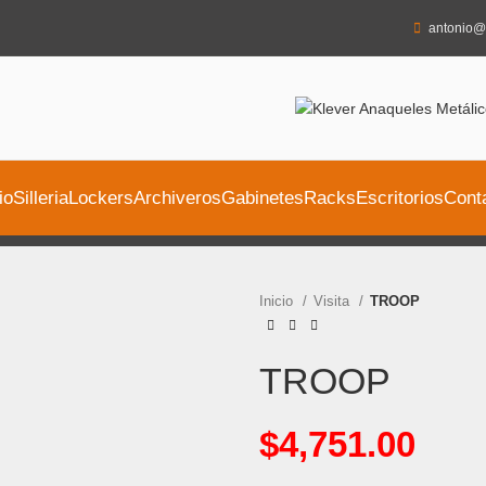
antonio@
io
Silleria
Lockers
Archiveros
Gabinetes
Racks
Escritorios
Cont
Inicio
Visita
TROOP
TROOP
$
4,751.00