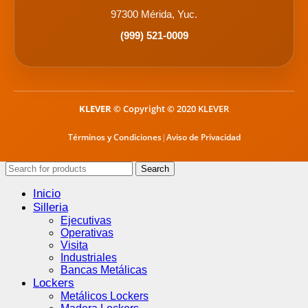
97300 Mérida, Yuc.
(999) 521-0009
KLEVER
© Copyright © 2020 KLEVER
Términos y Condiciones
|
Aviso de Privacidad
Search
Inicio
Silleria
Ejecutivas
Operativas
Visita
Industriales
Bancas Metálicas
Lockers
Metálicos Lockers