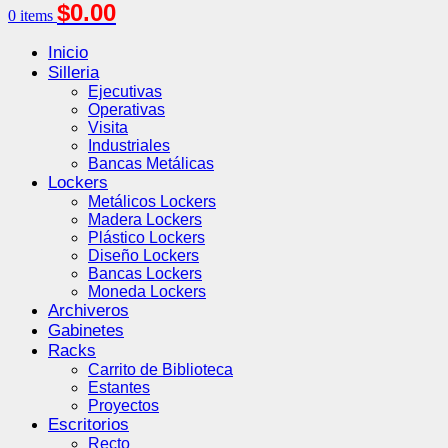
$
0.00
0
items
Inicio
Silleria
Ejecutivas
Operativas
Visita
Industriales
Bancas Metálicas
Lockers
Metálicos Lockers
Madera Lockers
Plástico Lockers
Diseño Lockers
Bancas Lockers
Moneda Lockers
Archiveros
Gabinetes
Racks
Carrito de Biblioteca
Estantes
Proyectos
Escritorios
Recto