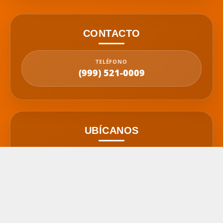
CONTACTO
TELÉFONO
(999) 521-0009
UBÍCANOS
SUCURSAL
C. 20 22304,
Col. Temozón Norte,
97300 Mérida, Yuc.
(999) 521-0009