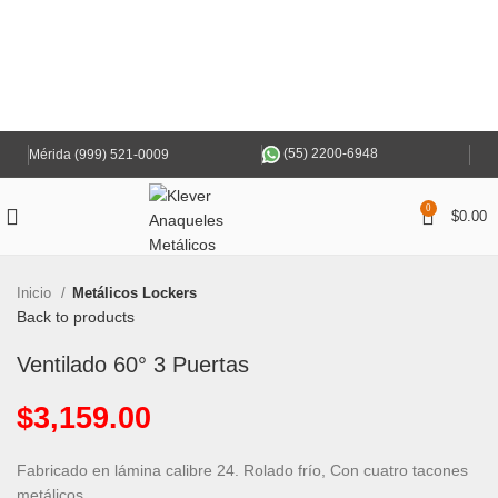
(55) 2200-6948
Mérida (999) 521-0009
0
$
0.00
Inicio
Metálicos Lockers
Back to products
Ventilado 60° 3 Puertas
$
3,159.00
Fabricado en lámina calibre 24. Rolado frío, Con cuatro tacones
metálicos.