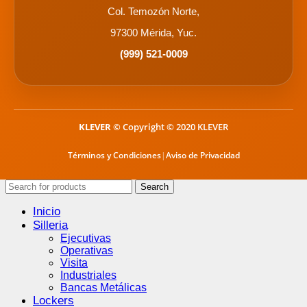
Col. Temozón Norte,
97300 Mérida, Yuc.
(999) 521-0009
KLEVER
© Copyright © 2020 KLEVER
Términos y Condiciones
|
Aviso de Privacidad
Search
Inicio
Silleria
Ejecutivas
Operativas
Visita
Industriales
Bancas Metálicas
Lockers