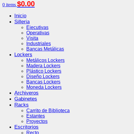
$
0.00
0
items
Inicio
Silleria
Ejecutivas
Operativas
Visita
Industriales
Bancas Metálicas
Lockers
Metálicos Lockers
Madera Lockers
Plástico Lockers
Diseño Lockers
Bancas Lockers
Moneda Lockers
Archiveros
Gabinetes
Racks
Carrito de Biblioteca
Estantes
Proyectos
Escritorios
Recto