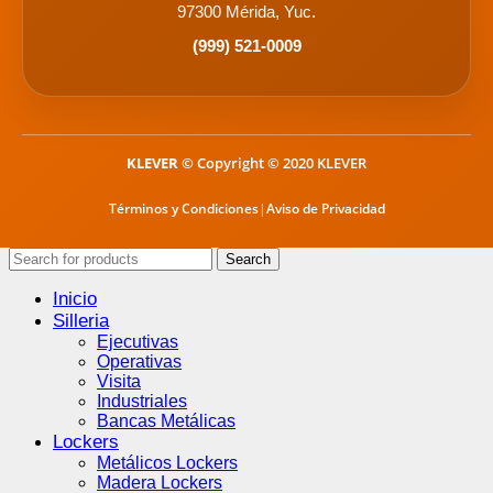
97300 Mérida, Yuc.
(999) 521-0009
KLEVER
© Copyright © 2020 KLEVER
Términos y Condiciones
|
Aviso de Privacidad
Search
Inicio
Silleria
Ejecutivas
Operativas
Visita
Industriales
Bancas Metálicas
Lockers
Metálicos Lockers
Madera Lockers