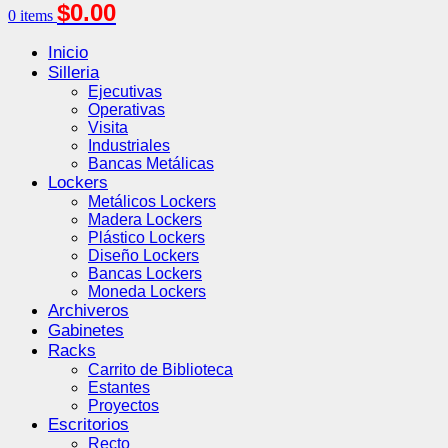
$
0.00
0
items
Inicio
Silleria
Ejecutivas
Operativas
Visita
Industriales
Bancas Metálicas
Lockers
Metálicos Lockers
Madera Lockers
Plástico Lockers
Diseño Lockers
Bancas Lockers
Moneda Lockers
Archiveros
Gabinetes
Racks
Carrito de Biblioteca
Estantes
Proyectos
Escritorios
Recto