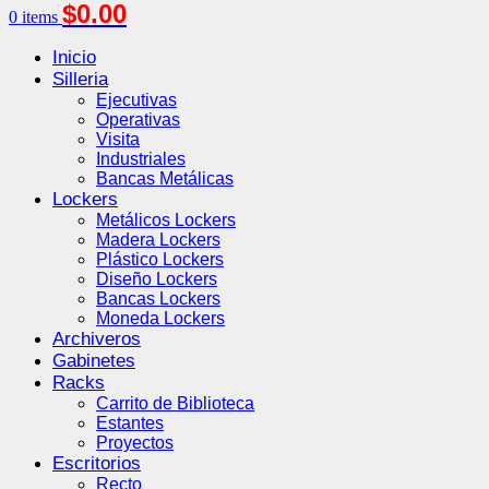
$
0.00
0
items
Inicio
Silleria
Ejecutivas
Operativas
Visita
Industriales
Bancas Metálicas
Lockers
Metálicos Lockers
Madera Lockers
Plástico Lockers
Diseño Lockers
Bancas Lockers
Moneda Lockers
Archiveros
Gabinetes
Racks
Carrito de Biblioteca
Estantes
Proyectos
Escritorios
Recto