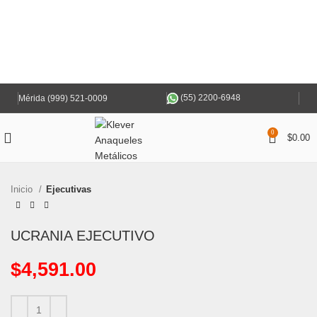
(55) 2200-6948
Mérida (999) 521-0009
0
$
0.00
Inicio
Ejecutivas
UCRANIA EJECUTIVO
$
4,591.00