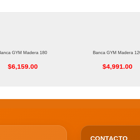
Banca GYM Madera 180
Banca GYM Madera 12
L CARRITO
AÑADIR AL CARRITO
$
6,159.00
$
4,991.00
CONTACTO