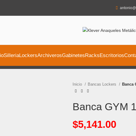
antonio@
io
Silleria
Lockers
Archiveros
Gabinetes
Racks
Escritorios
Cont
Inicio
Bancas Lockers
Banca 
Banca GYM 
$
5,141.00