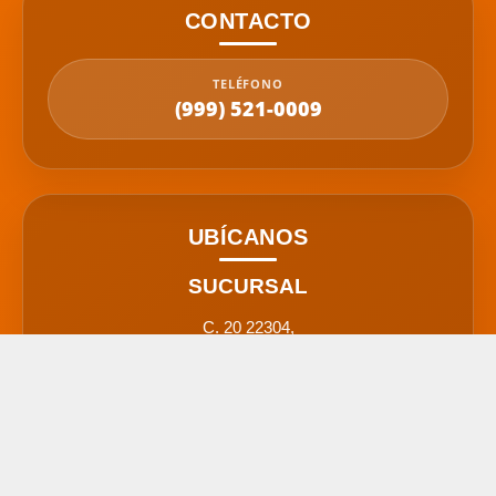
CONTACTO
TELÉFONO
(999) 521-0009
UBÍCANOS
SUCURSAL
C. 20 22304,
Col. Temozón Norte,
97300 Mérida, Yuc.
(999) 521-0009