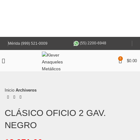
(55) 2200-6948
Mérida (999) 521-0009
0
$
0.00
Inicio
Archiveros
CLÁSICO OFICIO 2 GAV.
NEGRO