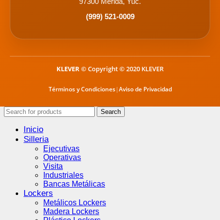
97300 Mérida, Yuc.
(999) 521-0009
KLEVER
© Copyright © 2020 KLEVER
Términos y Condiciones
|
Aviso de Privacidad
Search
Inicio
Silleria
Ejecutivas
Operativas
Visita
Industriales
Bancas Metálicas
Lockers
Metálicos Lockers
Madera Lockers