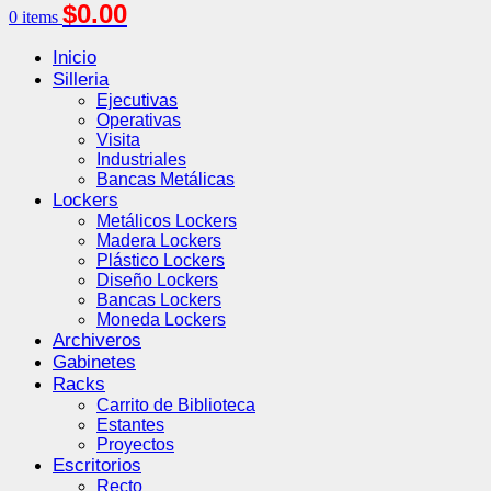
$
0.00
0
items
Inicio
Silleria
Ejecutivas
Operativas
Visita
Industriales
Bancas Metálicas
Lockers
Metálicos Lockers
Madera Lockers
Plástico Lockers
Diseño Lockers
Bancas Lockers
Moneda Lockers
Archiveros
Gabinetes
Racks
Carrito de Biblioteca
Estantes
Proyectos
Escritorios
Recto