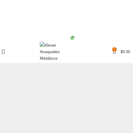
(55) 2200-6948
Mérida (999) 521-0009
0
$
0.00
Click to enlarge