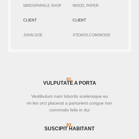
MINDSPARKLE SHOP
WOOD, PAPER
CLIENT
CLIENT
JOHN DOE
XTEMOS.COM/WOOD
01.
VULPUTATE A PORTA
Vestibulum nam lobortis scelerisque eu
mi leo orci placerat a parturient congue non
commodo felis in dui
02.
SUSCIPIT HABITANT