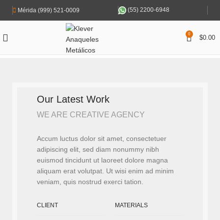
(55) 2200-6948
Mérida (999) 521-0009
0
$
0.00
Our Latest Work
WE ARE CREATIVE AGENCY
Accum luctus dolor sit amet, consectetuer
adipiscing elit, sed diam nonummy nibh
euismod tincidunt ut laoreet dolore magna
aliquam erat volutpat. Ut wisi enim ad minim
veniam, quis nostrud exerci tation.
CLIENT
MATERIALS