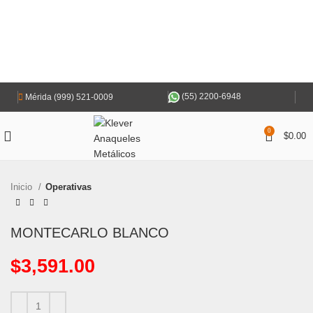
(55) 2200-6948
Mérida (999) 521-0009
0
$
0.00
Inicio
Operativas
MONTECARLO BLANCO
$
3,591.00