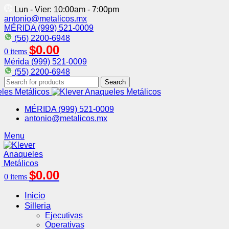
Lun - Vier: 10:00am - 7:00pm
antonio@metalicos.mx
MÉRIDA (999) 521-0009
(56) 2200-6948
$
0.00
0
items
Mérida (999) 521-0009
(55) 2200-6948
Search
MÉRIDA (999) 521-0009
antonio@metalicos.mx
Menu
$
0.00
0
items
Inicio
Silleria
Ejecutivas
Operativas